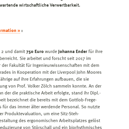
wartende wirtschaftliche Verwertbarkeit.
rmation »
:
e 2 und damit
750 Euro
wurde
Johanna Ender
für ihre
erreicht. Sie arbeitet und forscht seit 2017 im
der Fakultät für Ingenieurwissenschaften mit dem
grades in Kooperation mit der Liverpool John Moores
Jährige auf ihre Erfahrungen aufbauen, die sie
ung von Prof. Volker Zölch sammeln konnte. An der
 der die praktische Arbeit erfolgte, stand ihr Dipl.-
rbeit bezeichnet die bereits mit dem Gottlob-Frege-
s für das immer älter werdende Personal. So nutzte
r Produktevaluation, um eine Sitz-Steh-
estaltung des ergonomischen Arbeitsplatzes gelöst
 Reduzierung von Störschall und ein biorhythmisches