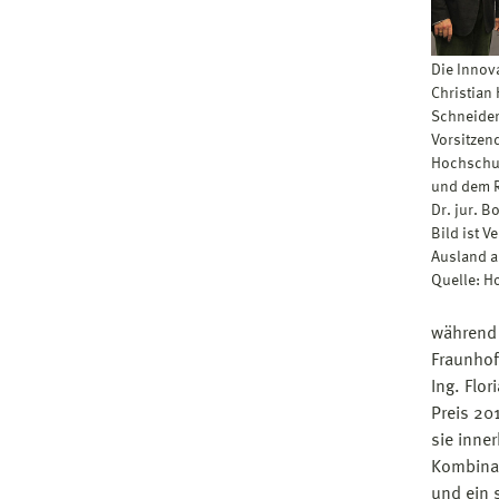
Die Innova
Christian
Schneider
Vorsitzen
Hochschul
und dem R
Dr. jur. 
Bild ist V
Ausland a
Quelle: H
während 
Fraunhofe
Ing. Flor
Preis 20
sie inne
Kombinat
und ein 