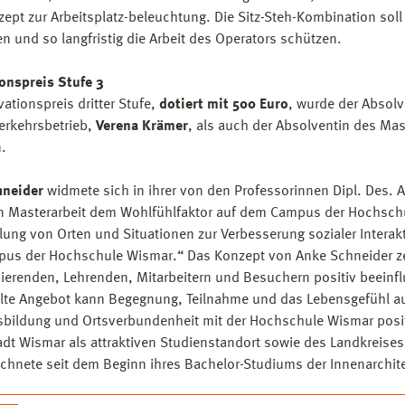
zept zur Arbeitsplatz-beleuchtung. Die Sitz-Steh-Kombination sol
en und so langfristig die Arbeit des Operators schützen.
onspreis Stufe 3
ationspreis dritter Stufe,
dotiert mit 500 Euro
, wurde der Absol
erkehrsbetrieb,
Verena Krämer
, als auch der Absolventin des Ma
n.
hneider
widmete sich in ihrer von den Professorinnen Dipl. Des. A
n Masterarbeit dem Wohlfühlfaktor auf dem Campus der Hochschule 
lung von Orten und Situationen zur Verbesserung sozialer Inter
us der Hochschule Wismar.“ Das Konzept von Anke Schneider zeig
ierenden, Lehrenden, Mitarbeitern und Besuchern positiv beeinflus
lte Angebot kann Begegnung, Teilnahme und das Lebensgefühl a
tsbildung und Ortsverbundenheit mit der Hochschule Wismar posit
dt Wismar als attraktiven Studienstandort sowie des Landkreises
chnete seit dem Beginn ihres Bachelor-Studiums der Innenarchitek