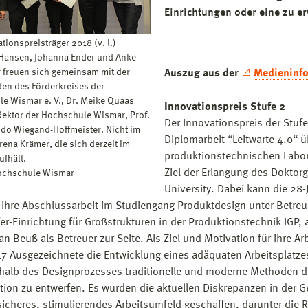
Einrichtungen oder eine zu er
tionspreisträger 2018 (v. l.)
 Hansen, Johanna Ender und Anke
 freuen sich gemeinsam mit der
Auszug aus der
Medieninfo
den des Förderkreises der
e Wismar e. V., Dr. Meike Quaas
Innovationspreis Stufe 2
ektor der Hochschule Wismar, Prof.
Der Innovationspreis der Stuf
Bodo Wiegand-Hoffmeister. Nicht im
Diplomarbeit “Leitwarte 4.0“ üb
erena Krämer, die sich derzeit im
produktionstechnischen Labor 
ufhält.
Ziel der Erlangung des Doktor
ochschule Wismar
University. Dabei kann die 28-
ihre Abschlussarbeit im Studiengang Produktdesign unter Betreu
r-Einrichtung für Großstrukturen in der Produktionstechnik IGP, an
ian Beuß als Betreuer zur Seite. Als Ziel und Motivation für ihre A
17 Ausgezeichnete die Entwicklung eines adäquaten Arbeitsplatze
rhalb des Designprozesses traditionelle und moderne Methoden de
ion zu entwerfen. Es wurden die aktuellen Diskrepanzen in der G
sicheres, stimulierendes Arbeitsumfeld geschaffen, darunter die