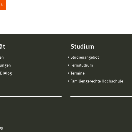
ck
ät
Studium
en
Studienangebot
tungen
Fernstudium
DIAlog
Termine
Familiengerechte Hochschule
ng