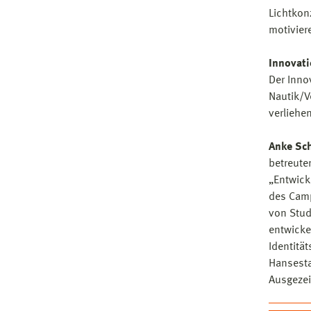
Lichtkon
motivier
Innovati
Der Innov
Nautik/V
verliehe
Anke Sc
betreute
„Entwick
des Camp
von Stud
entwicke
Identitä
Hansesta
Ausgezei