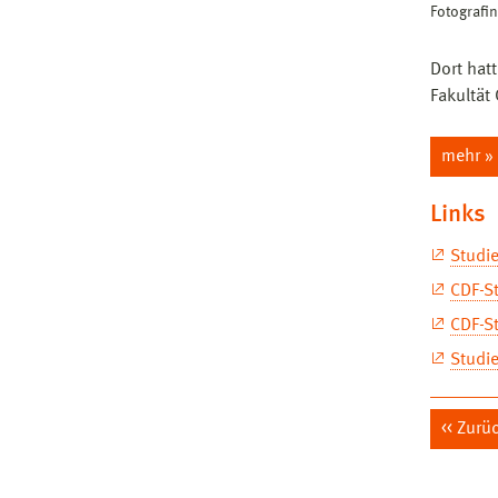
Fotografin
Dort hat
Fakultät
mehr »
Links
Studi
CDF-S
CDF-S
Studi
Zurü