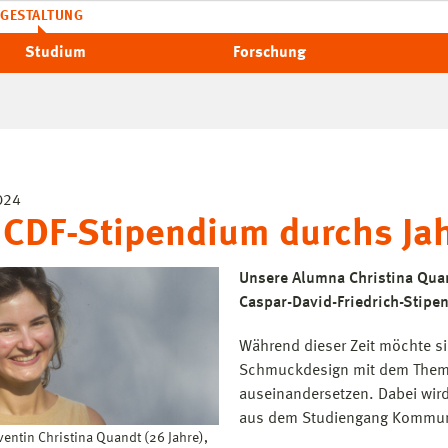
GESTALTUNG
Studium
Forschung
024
 CDF-Stipendium durchs Ja
Unsere Alumna Christina Quan
Caspar-David-Friedrich-Stipe
Während dieser Zeit möchte si
Schmuckdesign mit dem Thema
auseinandersetzen. Dabei wird 
aus dem Studiengang Kommuni
ventin Christina Quandt (26 Jahre),