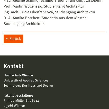
Frau Melanie Schmid, Schmid´s Biohof am Cliff, Ausloberin
Prof. Martin Wollensak, Studiengang Architektur
Ing. arch. Lucia Oberfrancová, Studiengang Architektur
B. A. Annika Borchert, Studentin aus dem Master-
Studiengang Architektur
Zurück
Kontakt
Hochschule Wismar
University of Applied Sciences
Technology, Business and Design
Fakultät Gestaltung
Philipp-Müller-Straße 14
23966 Wismar