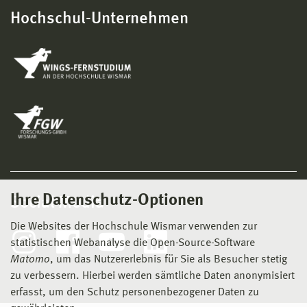
Hochschul-Unternehmen
Ihre Datenschutz-Optionen
Social Media
Die Websites der Hochschule Wismar verwenden zur
statistischen Webanalyse die Open-Source-Software
Matomo
, um das Nutzererlebnis für Sie als Besucher stetig
zu verbessern. Hierbei werden sämtliche Daten anonymisiert
erfasst, um den Schutz personenbezogener Daten zu