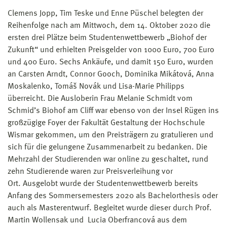
Clemens Jopp, Tim Teske und Enne Püschel belegten der
Reihenfolge nach am Mittwoch, dem 14. Oktober 2020 die
ersten drei Plätze beim Studentenwettbewerb „Biohof der
Zukunft“ und erhielten Preisgelder von 1000 Euro, 700 Euro
und 400 Euro. Sechs Ankäufe, und damit 150 Euro, wurden
an Carsten Arndt, Connor Gooch, Dominika Mikátová, Anna
Moskalenko, Tomáš Novák und Lisa-Marie Philipps
überreicht. Die Ausloberin Frau Melanie Schmidt vom
Schmid’s Biohof am Cliff war ebenso von der Insel Rügen ins
großzügige Foyer der Fakultät Gestaltung der Hochschule
Wismar gekommen, um den Preisträgern zu gratulieren und
sich für die gelungene Zusammenarbeit zu bedanken. Die
Mehrzahl der Studierenden war online zu geschaltet, rund
zehn Studierende waren zur Preisverleihung vor
Ort. Ausgelobt wurde der Studentenwettbewerb bereits
Anfang des Sommersemesters 2020 als Bachelorthesis oder
auch als Masterentwurf. Begleitet wurde dieser durch Prof.
Martin Wollensak und Lucia Oberfrancová aus dem