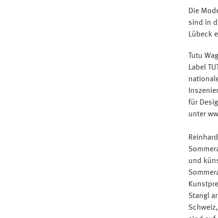
Die Mode
sind in 
Lübeck e
Tutu Wag
Label TU
national
Inszenie
für Desig
unter ww
Reinhard
Sommerak
und küns
Sommerak
Kunstpre
Stangl a
Schweiz,