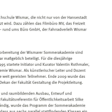
chschule Wismar, die nicht nur von der Hansestadt
t wird. Dazu zählen das Filmbüro MV, das Freizeit
 rund ums Büro GmbH, der Fahrradverleih Wismar
 Vorbereitung der Wismarer Sommerakademie sind
 maßgeblich beteiligt. Für die diesjährige
95 startete Initiator und Kurator Valentin Rothmaler,
emie Wismar. Als künstlerischer Leiter und Dozent
die weit gereisten Teilnehmer. Ende 2009 wurde das
ekan der Fakultät Gestaltung die Projektleitung.
bel und raumbildenden Ausbau, Entwurf und
kultätsreferentin für Öffentlichkeitsarbeit Silke
uständig, wurde das Programm der Sommerakademie
, dass aus sechs parallel stattfindenden Klassen ein