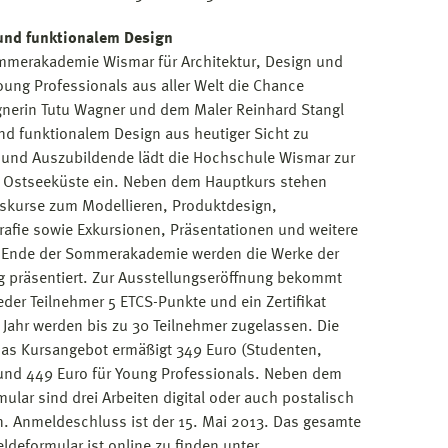
und funktionalem Design
ommerakademie Wismar für Architektur, Design und
ung Professionals aus aller Welt die Chance
nerin Tutu Wagner und dem Maler Reinhard Stangl
d funktionalem Design aus heutiger Sicht zu
n und Auszubildende lädt die Hochschule Wismar zur
 Ostseeküste ein. Neben dem Hauptkurs stehen
gskurse zum Modellieren, Produktdesign,
afie sowie Exkursionen, Präsentationen und weitere
 Ende der Sommerakademie werden die Werke der
ng präsentiert. Zur Ausstellungseröffnung bekommt
eder Teilnehmer 5 ETCS-Punkte und ein Zertifikat
Jahr werden bis zu 30 Teilnehmer zugelassen. Die
das Kursangebot ermäßigt 349 Euro (Studenten,
 und 449 Euro für Young Professionals. Neben dem
lar sind drei Arbeiten digital oder auch postalisch
n. Anmeldeschluss ist der 15. Mai 2013. Das gesamte
deformular ist online zu finden unter