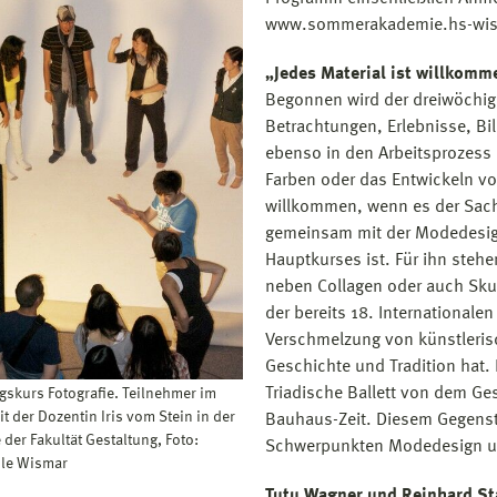
www.sommerakademie.hs-wis
„Jedes Material ist willkomm
Begonnen wird der dreiwöchige
Betrachtungen, Erlebnisse, B
ebenso in den Arbeitsprozess 
Farben oder das Entwickeln von
willkommen, wenn es der Sache
gemeinsam mit der Modedesign
Hauptkurses ist. Für ihn stehe
neben Collagen oder auch Sku
der bereits 18. Internationa
Verschmelzung von künstlerisc
Geschichte und Tradition hat. 
Triadische Ballett von dem G
gskurs Fotografie. Teilnehmer im
t der Dozentin Iris vom Stein in der
Bauhaus-Zeit. Diesem Gegenst
der Fakultät Gestaltung, Foto:
Schwerpunkten Modedesign und
le Wismar
Tutu Wagner und Reinhard St