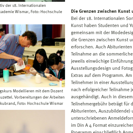
iv der 18. Internationalen
Die Grenzen zwischen Kunst 
ademie Wismar, Foto: Hochschule
Bei der 18. Internationalen S
Kunst haben Studenten und Yo
gemeinsam mit der Modedesig
die Grenzen zwischen Kunst un
erforschen. Auch Abituriente
Teilnahme an die sommerliche
jeweils einwöchige Einführun
Ausstellungsdesign und Fotogr
Extras auf dem Programm. Am
Teilnehmer in einer Ausstellu
nach erfolgreicher Teilnahme j
gskurs Modellieren mit dem Dozent
ausgehändigt. Auch in diesem 
uzettel. Vorbereitungen der Arbeiten
akubrand, Foto: Hochschule Wismar
Teilnehmergebühr beträgt für 
Abiturienten, Auszubildende)
unterschriebenen Anmeldeformu
im Din A 4 Format einzureiche
Programm einschließlich Anmel