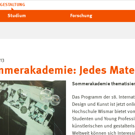
GESTALTUNG
Studium
Forschung
13
merakademie: Jedes Mater
Sommerakademie thematisier
Das Programm der 18. Interna
Design und Kunst ist jetzt o
Hochschule Wismar bietet vom 
Studenten und Young Professi
künstlerischen und gestalter
Weltweit können sich Interess