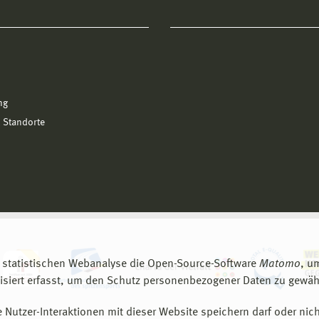
ng
 Standorte
 statistischen Webanalyse die Open-Source-Software
Matomo
, u
siert erfasst, um den Schutz personenbezogener Daten zu gewähr
 Nutzer-Interaktionen mit dieser Website speichern darf oder nich