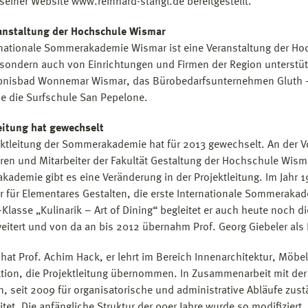
 seiner Website www.reinhard-stangl.de bereitgestellt.
anstaltung der Hochschule Wismar
rnationale Sommerakademie Wismar ist eine Veranstaltung der Ho
sondern auch von Einrichtungen und Firmen der Region unterstütz
bnisbad Wonnemar Wismar, das Bürobedarfsunternehmen Gluth –
e die Surfschule San Pepelone.
eitung hat gewechselt
ektleitung der Sommerakademie hat für 2013 gewechselt. An der
ren und Mitarbeiter der Fakultät Gestaltung der Hochschule Wismar
ademie gibt es eine Veränderung in der Projektleitung. Im Jahr 19
r für Elementares Gestalten, die erste Internationale Sommerakad
a-Klasse „Kulinarik – Art of Dining“ begleitet er auch heute noch 
eitert und von da an bis 2012 übernahm Prof. Georg Giebeler als D
 hat Prof. Achim Hack, er lehrt im Bereich Innenarchitektur, Mö
tion, die Projektleitung übernommen. In Zusammenarbeit mit der Fa
, seit 2009 für organisatorische und administrative Abläufe z
itet. Die anfängliche Struktur der 90er Jahre wurde so modifiziert