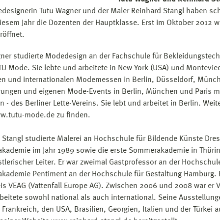
designerin Tutu Wagner und der Maler Reinhard Stangl haben sc
diesem Jahr die Dozenten der Hauptklasse. Erst im Oktober 2012 w
röffnet.
ner studierte Modedesign an der Fachschule für Bekleidungstechni
TU Mode. Sie lebte und arbeitete in New York (USA) und Monteviede
en und internationalen Modemessen in Berlin, Düsseldorf, Münche
rungen und eigenen Mode-Events in Berlin, München und Paris mit.
n - des Berliner Lette-Vereins. Sie lebt und arbeitet in Berlin. We
w.tutu-mode.de zu finden.
 Stangl studierte Malerei an Hochschule für Bildende Künste Dresde
ademie im Jahr 1989 sowie die erste Sommerakademie in Thüringe
tlerischer Leiter. Er war zweimal Gastprofessor an der Hochschu
ademie Pentiment an der Hochschule für Gestaltung Hamburg. Er
is VEAG (Vattenfall Europe AG). Zwischen 2006 und 2008 war er Vo
rbeitete sowohl national als auch international. Seine Ausstellun
 Frankreich, den USA, Brasilien, Georgien, Italien und der Türkei