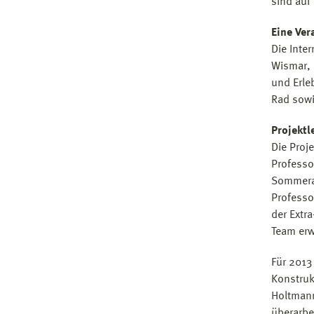
sind auf
Eine Ver
Die Inte
Wismar, 
und Erle
Rad sowi
Projektl
Die Proj
Professo
Sommerak
Professo
der Extr
Team erw
Für 2013
Konstruk
Holtmann
überarbe