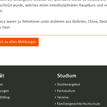
schnürt wurde, welches einen interdisziplinären Hauptkurs und 
t.
2012 waren 31 Teilnehmer unter anderem aus Bolivien, China, Deu
u Gast.
ck zu allen Meldungen
ät
Studium
en
Studienangebot
tungen
Fernstudium
DIAlog
Termine
Familiengerechte Hochschule