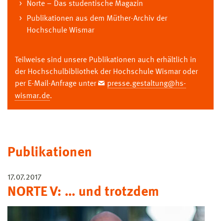
Norte – Das studentische Magazin
Publikationen aus dem Müther-Archiv der
Hochschule Wismar
Teilweise sind unsere Publikationen auch erhältlich in
der Hochschulbibliothek der Hochschule Wismar oder
per E-Mail-Anfrage unter
presse.gestaltung@hs-
wismar.de
.
Publikationen
17.07.2017
NORTE V: … und trotzdem