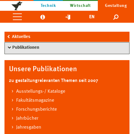
Technik
Wirtschaft
Gestaltung
EN
Aktuelles
Publikationen
Unsere Publikationen
zu gestaltungrelevanten Themen seit 2007
Ausstellungs-/ Kataloge
Fakultätsmagazine
Forschungsberichte
Jahrbücher
Jahresgaben