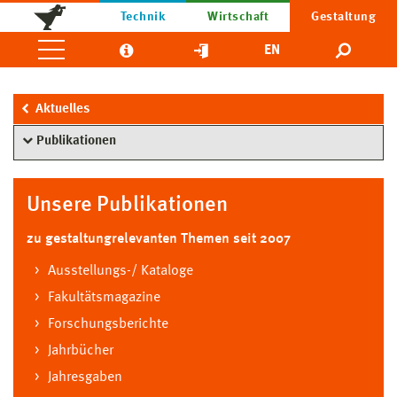
Technik
Wirtschaft
Gestaltung
EN
Aktuelles
Publikationen
Unsere Publikationen
zu gestaltungrelevanten Themen seit 2007
Ausstellungs-/ Kataloge
Fakultätsmagazine
Forschungsberichte
Jahrbücher
Jahresgaben