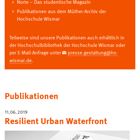
Norte – Das studentische Magazin
Publikationen aus dem Müther-Archiv der
Hochschule Wismar
Teilweise sind unsere Publikationen auch erhältlich in
der Hochschulbibliothek der Hochschule Wismar oder
per E-Mail-Anfrage unter
presse.gestaltung@hs-
wismar.de
.
Publikationen
11.06.2019
Resilient Urban Waterfront