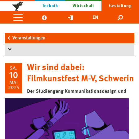
Technik
Wirtschaft
Gestaltung
EN
Veranstaltungen
Wir sind dabei:
SA.
10
Filmkunstfest M-V, Schwerin
MAI
2025
Der Studiengang Kommunikationsdesign und