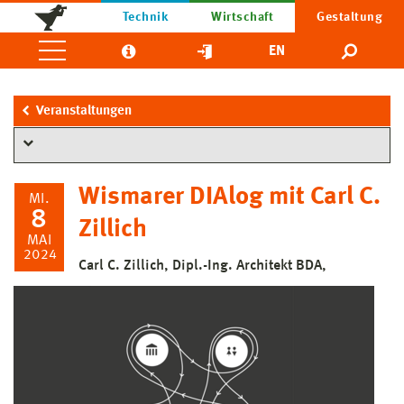
Technik
Wirtschaft
Gestaltung
EN
Veranstaltungen
Wismarer DIAlog mit Carl C.
MI.
8
Zillich
MAI
2024
Carl C. Zillich, Dipl.-Ing. Architekt BDA,