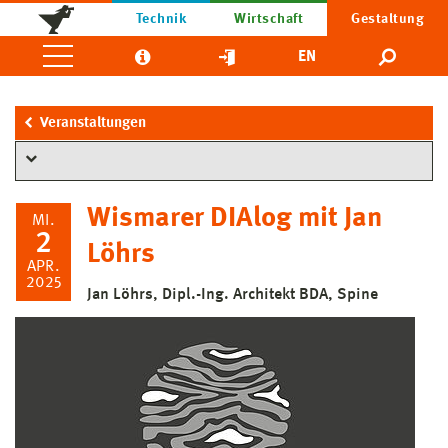
Technik
Wirtschaft
Gestaltung
EN
Veranstaltungen
Wismarer DIAlog mit Jan
MI.
2
Löhrs
APR.
2025
Jan Löhrs, Dipl.-Ing. Architekt BDA, Spine