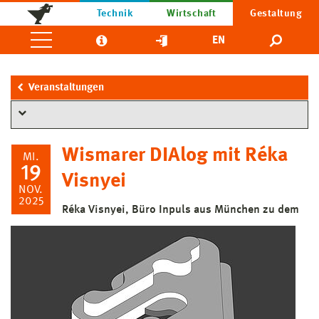
Technik
Wirtschaft
Gestaltung
EN
Veranstaltungen
Wismarer DIAlog mit Réka
MI.
19
Visnyei
NOV.
2025
Réka Visnyei, Büro Inpuls aus München zu dem