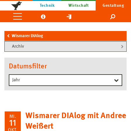
Technik
Wirtschaft
Gestaltung
Wismarer DIAlog
Archiv
Datumsfilter
Wismarer DIAlog mit Andree
MI.
11
Weißert
OKT.