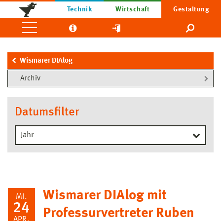
Technik
Wirtschaft
Gestaltung
Wismarer DIAlog
Archiv
Datumsfilter
Wismarer DIAlog mit
MI.
24
Professurvertreter Ruben
APR.