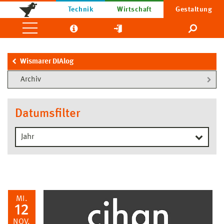
Technik
Wirtschaft
Gestaltung
Wismarer DIAlog
Archiv
Datumsfilter
MI.
12
NOV.