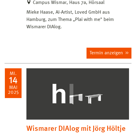
Campus Wismar, Haus 7a, Hörsaal
Mieke Haase, AI-Artist, Loved GmbH aus
Hamburg, zum Thema „Plai with me" beim
Wismarer DIAlog.
Termin anzeigen
MI.
14
MAI
2025
Wismarer DIAlog mit Jörg Höltje