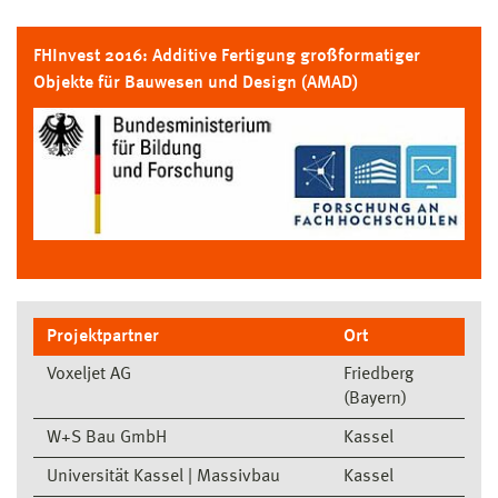
FHInvest 2016: Additive Fertigung großformatiger
Objekte für Bauwesen und Design (AMAD)
Projektpartner
Ort
Voxeljet AG
Friedberg
(Bayern)
W+S Bau GmbH
Kassel
Universität Kassel | Massivbau
Kassel