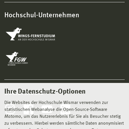
Hochschul-Unternehmen
Ihre Datenschutz-Optionen
Social Media
Die Websites der Hochschule Wismar verwenden zur
statistischen Webanalyse die Open-Source-Software
Matomo
, um das Nutzererlebnis für Sie als Besucher stetig
zu verbessern. Hierbei werden sämtliche Daten anonymisiert