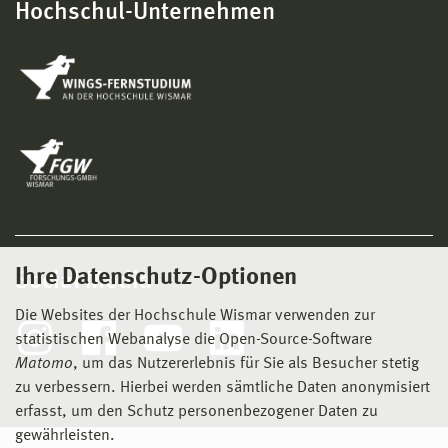
Hochschul-Unternehmen
Ihre Datenschutz-Optionen
Social Media
Die Websites der Hochschule Wismar verwenden zur
statistischen Webanalyse die Open-Source-Software
Matomo
, um das Nutzererlebnis für Sie als Besucher stetig
zu verbessern. Hierbei werden sämtliche Daten anonymisiert
erfasst, um den Schutz personenbezogener Daten zu
gewährleisten.