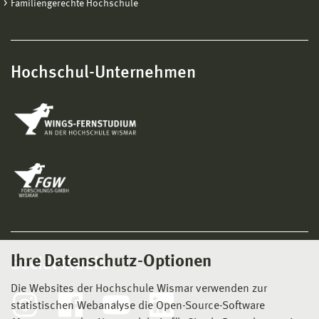
Familiengerechte Hochschule
Hochschul-Unternehmen
Ihre Datenschutz-Optionen
Social Media
Die Websites der Hochschule Wismar verwenden zur
statistischen Webanalyse die Open-Source-Software