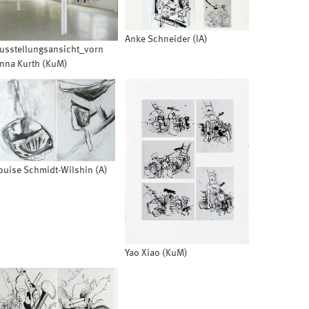
Anke Schneider (IA)
usstellungsansicht_vorn
nna Kurth (KuM)
ouise Schmidt-Wilshin (A)
Yao Xiao (KuM)