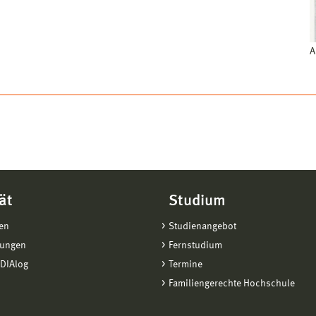
A
ät
Studium
en
Studienangebot
tungen
Fernstudium
DIAlog
Termine
Familiengerechte Hochschule