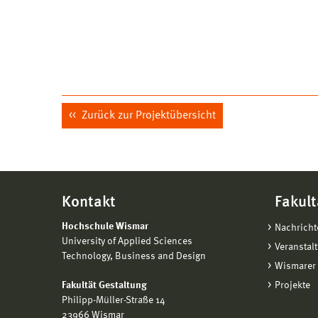
Zurück zur Projektübersicht
Kontakt
Fakult
Hochschule Wismar
Nachricht
University of Applied Sciences
Veranstal
Technology, Business and Design
Wismarer 
Fakultät Gestaltung
Projekte
Philipp-Müller-Straße 14
23966 Wismar