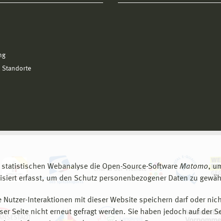
ng
 Standorte
 statistischen Webanalyse die Open-Source-Software
Matomo
, u
siert erfasst, um den Schutz personenbezogener Daten zu gewähr
 Nutzer-Interaktionen mit dieser Website speichern darf oder nich
er Seite nicht erneut gefragt werden. Sie haben jedoch auf der S