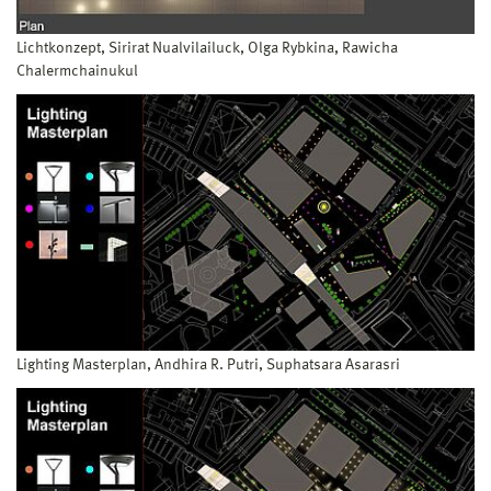
Lichtkonzept, Sirirat Nualvilailuck, Olga Rybkina, Rawicha
Chalermchainukul
Lighting Masterplan, Andhira R. Putri, Suphatsara Asarasri