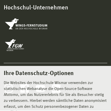
Hochschul-Unternehmen
Ihre Datenschutz-Optionen
Social Media
Die Websites der Hochschule Wismar verwenden zur
statistischen Webanalyse die Open-Source-Software
Matomo
, um das Nutzererlebnis für Sie als Besucher stetig
zu verbessern. Hierbei werden sämtliche Daten anonymisiert
erfasst, um den Schutz personenbezogener Daten zu