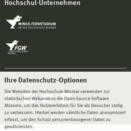
Hochschul-Unternehmen
Ihre Datenschutz-Optionen
Social Media
Die Websites der Hochschule Wismar verwenden zur
statistischen Webanalyse die Open-Source-Software
Matomo
, um das Nutzererlebnis für Sie als Besucher stetig
zu verbessern. Hierbei werden sämtliche Daten anonymisiert
erfasst, um den Schutz personenbezogener Daten zu
gewährleisten.