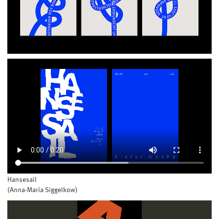
Hansesail
(Anna-Maria Siggelkow)