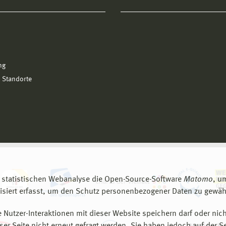
ng
 Standorte
 statistischen Webanalyse die Open-Source-Software
Matomo
, u
siert erfasst, um den Schutz personenbezogener Daten zu gewähr
 Nutzer-Interaktionen mit dieser Website speichern darf oder nich