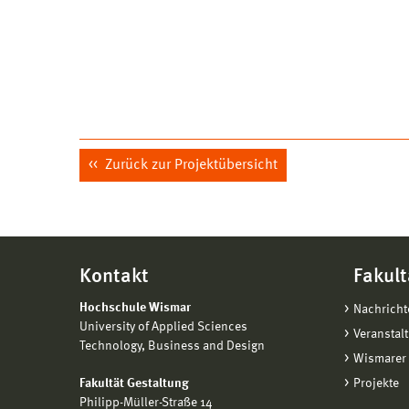
Zurück zur Projektübersicht
Kontakt
Fakult
Hochschule Wismar
Nachricht
University of Applied Sciences
Veranstal
Technology, Business and Design
Wismarer 
Fakultät Gestaltung
Projekte
Philipp-Müller-Straße 14