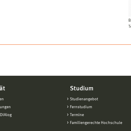
B
T
ät
Studium
en
Studienangebot
tungen
Fernstudium
DIAlog
Termine
Familiengerechte Hochschule