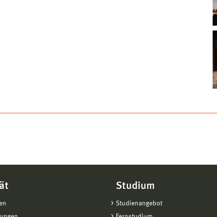
ät
Studium
en
Studienangebot
tungen
Fernstudium