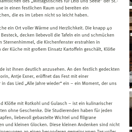
amtlichen des „Mittagstisches für Leib und Seele“ der St.-
he in einen festlichen Raum und bereiten ein
hen, die es im Leben nicht so leicht haben.
rche ein Ort voller Wärme und Herzlichkeit. Die knapp 40
n Besteck, decken liebevoll die Tafeln ein und schmücken
n Sternenhimmel, die Kirchenfenster erstrahlen in
der Küche mit großem Einsatz Kartoffeln geschält, Klöße
ude ist ihnen deutlich anzusehen. An den festlich gedeckten
rin, Antje Exner, eröffnet das Fest mit einer
 das Lied „Alle Jahre wieder“ ein – ein Moment, der uns
 Klöße mit Rotkohl und Gulasch – ist ein kulinarischer
en ohne Geschenke. Die Studierenden haben für jeden
pfen, liebevoll gebastelte Wichtel und filigrane
n und kleinen Glocken. Diese kleinen Andenken sind nicht
rinnerungen an einen besonderen gemeinsamen Tag voller