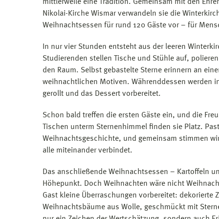
mittlerweile eine Tradition. Gemeinsam mit den Ehren
Nikolai-Kirche Wismar verwandeln sie die Winterkirc
Weihnachtsessen für rund 120 Gäste vor – für Mensc
In nur vier Stunden entsteht aus der leeren Winterki
Studierenden stellen Tische und Stühle auf, poliere
den Raum. Selbst gebastelte Sterne erinnern an eine
weihnachtlichen Motiven. Währenddessen werden in 
gerollt und das Dessert vorbereitet.
Schon bald treffen die ersten Gäste ein, und die Fre
Tischen unterm Sternenhimmel finden sie Platz. Pasto
Weihnachtsgeschichte, und gemeinsam stimmen wir in
alle miteinander verbindet.
Das anschließende Weihnachtsessen – Kartoffeln und
Höhepunkt. Doch Weihnachten wäre nicht Weihnacht
Gast kleine Überraschungen vorbereitet: dekorierte Za
Weihnachtsbäume aus Wolle, geschmückt mit Sterne
nur ein Zeichen der Wertschätzung, sondern auch E