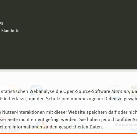
ng
 Standorte
 statistischen Webanalyse die Open-Source-Software
Matomo
, u
siert erfasst, um den Schutz personenbezogener Daten zu gewähr
 Nutzer-Interaktionen mit dieser Website speichern darf oder nich
er Seite nicht erneut gefragt werden. Sie haben jedoch auf der S
eitere Informationen zu den gespeicherten Daten.