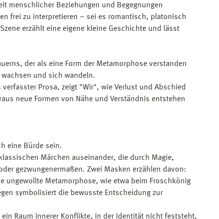
tigkeit menschlicher Beziehungen und Begegnungen
en frei zu interpretieren – sei es romantisch, platonisch
zene erzählt eine eigene kleine Geschichte und lässt
rauerns, der als eine Form der Metamorphose verstanden
en wachsen und sich wandeln.
 verfasster Prosa, zeigt "Wir", wie Verlust und Abschied
raus neue Formen von Nähe und Verständnis entstehen
 eine Bürde sein.
r klassischen Märchen auseinander, die durch Magie,
t oder gezwungenermaßen. Zwei Masken erzählen davon:
 die ungewollte Metamorphose, wie etwa beim Froschkönig
egen symbolisiert die bewusste Entscheidung zur
in Raum innerer Konflikte, in der Identität nicht feststeht,