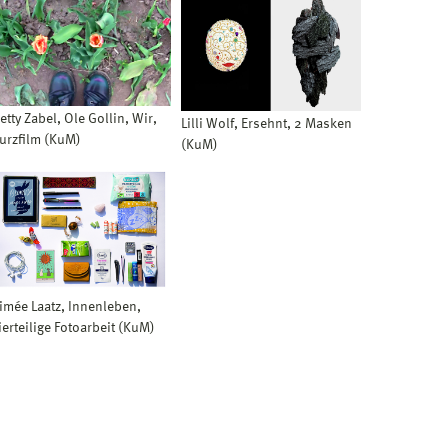
etty Zabel, Ole Gollin, Wir,
Lilli Wolf, Ersehnt, 2 Masken
urzfilm (KuM)
(KuM)
imée Laatz, Innenleben,
ierteilige Fotoarbeit (KuM)