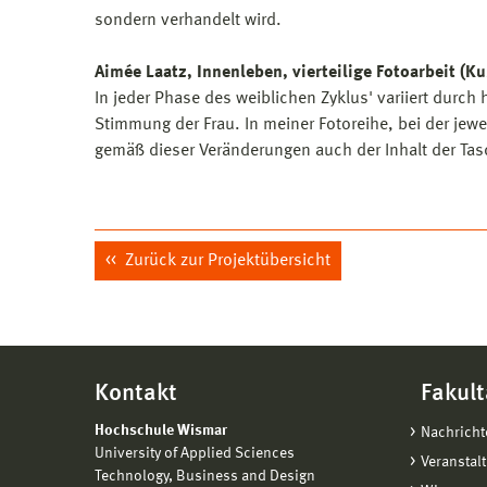
sondern verhandelt wird.
Aimée Laatz, Innenleben, vierteilige Fotoarbeit (K
In jeder Phase des weiblichen Zyklus' variiert durc
Stimmung der Frau. In meiner Fotoreihe, bei der jeweil
gemäß dieser Veränderungen auch der Inhalt der Tas
Zurück zur Projektübersicht
Kontakt
Fakult
Hochschule Wismar
Nachricht
University of Applied Sciences
Veranstal
Technology, Business and Design