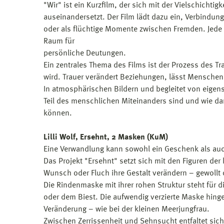
"Wir" ist ein Kurzfilm, der sich mit der Vielschich
auseinandersetzt. Der Film lädt dazu ein, Verbindung
oder als flüchtige Momente zwischen Fremden. Jede S
Raum für
persönliche Deutungen.
Ein zentrales Thema des Films ist der Prozess des T
wird. Trauer verändert Beziehungen, lässt Mensch
In atmosphärischen Bildern und begleitet von eigens
Teil des menschlichen Miteinanders sind und wie da
können.
Lilli Wolf, Ersehnt, 2 Masken (KuM)
Eine Verwandlung kann sowohl ein Geschenk als auch
Das Projekt "Ersehnt" setzt sich mit den Figuren de
Wunsch oder Fluch ihre Gestalt verändern – gewoll
Die Rindenmaske mit ihrer rohen Struktur steht für
oder dem Biest. Die aufwendig verzierte Maske hing
Veränderung – wie bei der kleinen Meerjungfrau.
Zwischen Zerrissenheit und Sehnsucht entfaltet sich e