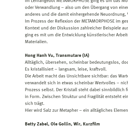
Im Lehrangebot METAMORPHOSE ging es um das Mom
oder Verwandlung – also um den Übergang von eine
anderes und die damit einhergehende Neuordnung, V
Im Prozess der Reflexion der METAMORPHOSE im gesel
Kontext und der Diskussion zahlreicher Beispiele a
ging es mit um die Entwicklung künstlerischer Arbe
Materialien.
Hong Hanh Vu, Transmutare (IA)
Alltäglich, übersehen, scheinbar bedeutungslos, d
Es kristallisiert – langsam, leise, kraftvoll.
Die Arbeit macht das Unsichtbare sichtbar: das War
verwandelt sich in etwas scheinbar Wertvolles – nic
Prozess selbst. Der Kristall steht dabei sinnbildlich
in Form. Zwischen Struktur und Fragilität entsteht ei
sich trägt.
Hier wird Salz zur Metapher – ein alltägliches Elem
Betty Zabel, Ole Gollin, Wir, Kurzfilm