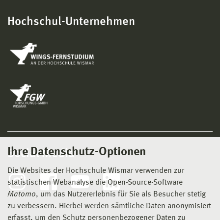
Hochschul-Unternehmen
Ihre Datenschutz-Optionen
Social Media
Die Websites der Hochschule Wismar verwenden zur
statistischen Webanalyse die Open-Source-Software
Matomo
, um das Nutzererlebnis für Sie als Besucher stetig
zu verbessern. Hierbei werden sämtliche Daten anonymisiert
erfasst, um den Schutz personenbezogener Daten zu