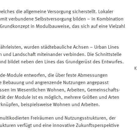
 welches die allgemeine Versorgung sicherstellt. Lokaler
mit verbundene Selbstversorgung bilden – in Kombination
 Grundkonzept in Modulbauweise, das sich auf eine Vielzahl
ährleisten, wurden städtebauliche Achsen – Urban Lines
 und Landschaft miteinander verbinden. Die Schnittstelle
und bildet neben den Lines das Grundgerüst des Entwurfes.
K
ude-Module entworfen, die über feste Abmessungen
ende Bebauung und angrenzende Nutzungen angepasst
sen im Wesentlichen Wohnen, Arbeiten, Gemeinschafts-
ität der Module ist es möglich, mehrere Größen und Arten
knüpfen, beispielsweise Wohnen und Arbeiten.
 multikodierten Freiräumen und Nutzungsstrukturen, der
rukturen verfügt und eine innovative Zukunftsperspektive