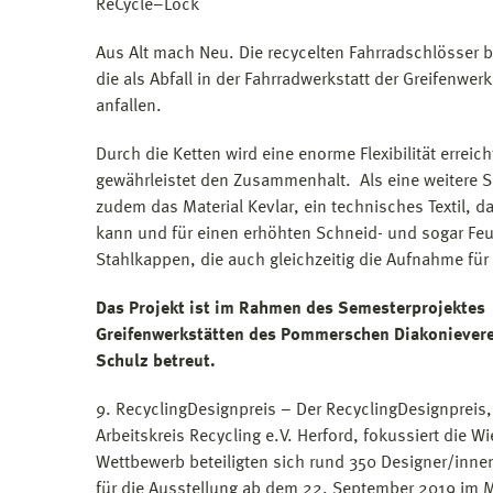
ReCycle–Lock
Aus Alt mach Neu. Die recycelten Fahrradschlösser 
die als Abfall in der Fahrradwerkstatt der Greifenw
anfallen.
Durch die Ketten wird eine enorme Flexibilität errei
gewährleistet den Zusammenhalt. Als eine weitere S
zudem das Material Kevlar, ein technisches Textil,
kann und für einen erhöhten Schneid- und sogar Feu
Stahlkappen, ­­­­die auch gleichzeitig die Aufnahme fü
Das Projekt ist im Rahmen des Semesterprojektes 
Greifenwerkstätten des Pommerschen Diakonievere
Schulz betreut.
9. RecyclingDesignpreis – Der RecyclingDesignprei
Arbeitskreis Recycling e.V. Herford, fokussiert die
Wettbewerb beteiligten sich rund 350 Designer/inne
für die Ausstellung ab dem 22. September 2019 im Ma