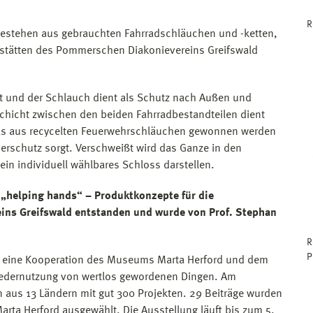
R
bestehen aus gebrauchten Fahrradschläuchen und -ketten,
erkstätten des Pommerschen Diakonievereins Greifswald
cht und der Schlauch dient als Schutz nach Außen und
chicht zwischen den beiden Fahrradbestandteilen dient
 das aus recycelten Feuerwehrschläuchen gewonnen werden
erschutz sorgt. Verschweißt wird das Ganze in den
r ein individuell wählbares Schloss darstellen.
„helping hands“ – Produktkonzepte für die
ins Greifswald entstanden und wurde von Prof. Stephan
R
P
s, eine Kooperation des Museums Marta Herford und dem
 Wiedernutzung von wertlos gewordenen Dingen. Am
n aus 13 Ländern mit gut 300 Projekten. 29 Beiträge wurden
rta Herford ausgewählt. Die Ausstellung läuft bis zum 5.