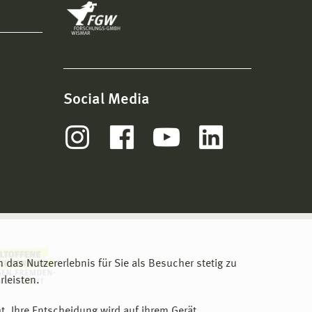
Social Media
m das Nutzererlebnis für Sie als Besucher stetig zu
leisten.
t. Ihre Entscheidung wird auf ihrem Gerät