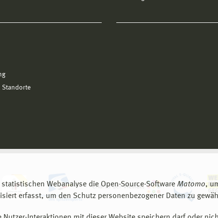
ng
 Standorte
 statistischen Webanalyse die Open-Source-Software
Matomo
, u
siert erfasst, um den Schutz personenbezogener Daten zu gewähr
 Nutzer-Interaktionen mit dieser Website speichern darf oder nich