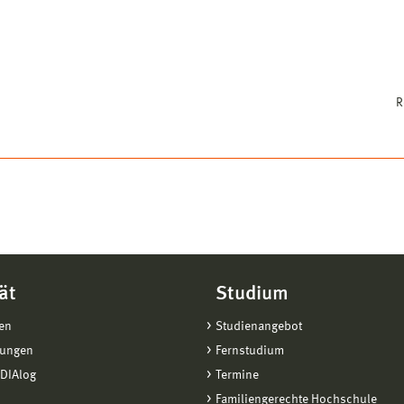
R
ät
Studium
en
Studienangebot
tungen
Fernstudium
DIAlog
Termine
Familiengerechte Hochschule