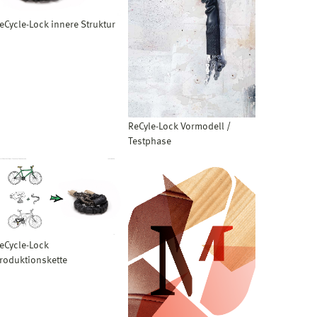
eCycle-Lock innere Struktur
ReCyle-Lock Vormodell /
Testphase
eCycle-Lock
roduktionskette