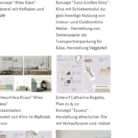
onzept "Alles Käse" -
Konzept "Ganz Großes Kino" -
äserei mit Hofladen und
Kino mit Schiebemodul zur
afé
gleichwertign Nutzung von
Indoor- und Outdoorkino
Atelier - Herstellung von
Samenpapier als
Transportverpackung für
Käse, Herstellung Veggiefell
ntwurf Ava Knauf "Alles
Entwurf Catharina Rogalla,
äse"
Plan 01 & 02
räsentation
Konzept "Essenz" -
odell von Kino im Maßstab
Herstellung ätherischer Öle
:100
mit Verkaufsraum und -möbel