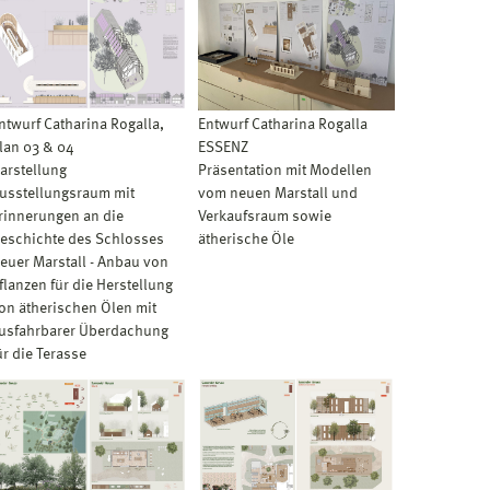
ntwurf Catharina Rogalla,
Entwurf Catharina Rogalla
lan 03 & 04
ESSENZ
arstellung
Präsentation mit Modellen
usstellungsraum mit
vom neuen Marstall und
rinnerungen an die
Verkaufsraum sowie
eschichte des Schlosses
ätherische Öle
euer Marstall - Anbau von
flanzen für die Herstellung
on ätherischen Ölen mit
usfahrbarer Überdachung
ür die Terasse