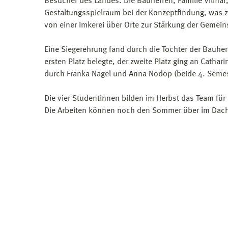
Besucher des Landes. Die Bauherren, Familie Vilmar
Gestaltungsspielraum bei der Konzeptfindung, was zu
von einer Imkerei über Orte zur Stärkung der Gemeins
Eine Siegerehrung fand durch die Tochter der Bauher
ersten Platz belegte, der zweite Platz ging an Cathar
durch Franka Nagel und Anna Nodop (beide 4. Semes
Die vier Studentinnen bilden im Herbst das Team fü
Die Arbeiten können noch den Sommer über im Dach