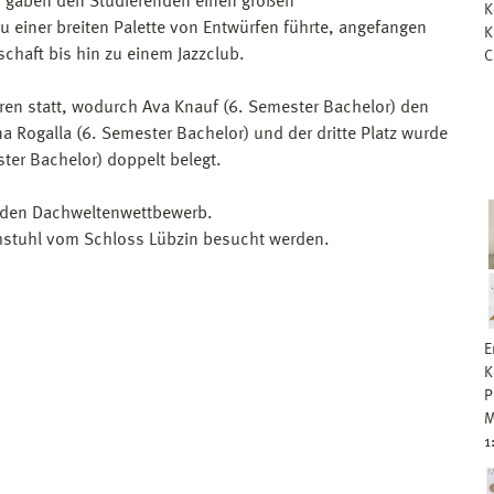
, gaben den Studierenden einen großen
K
 einer breiten Palette von Entwürfen führte, angefangen
K
chaft bis hin zu einem Jazzclub.
C
ren statt, wodurch Ava Knauf (6. Semester Bachelor) den
ina Rogalla (6. Semester Bachelor) und der dritte Platz wurde
ter Bachelor) doppelt belegt.
r den Dachweltenwettbewerb.
stuhl vom Schloss Lübzin besucht werden.
E
K
P
M
1