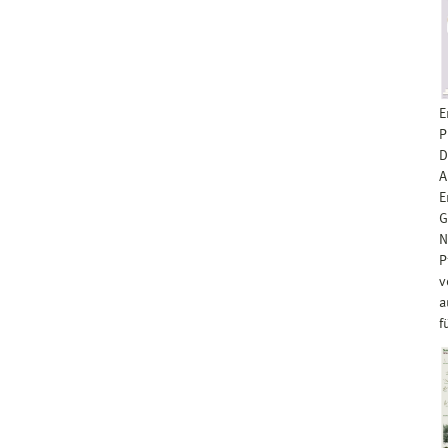
E
P
D
A
E
G
N
P
v
a
f