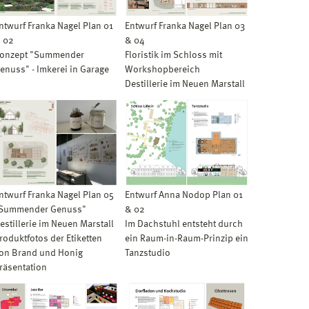
ntwurf Franka Nagel Plan 01
Entwurf Franka Nagel Plan 03
 02
& 04
onzept "Summender
Floristik im Schloss mit
enuss" - Imkerei in Garage
Workshopbereich
Destillerie im Neuen Marstall
ntwurf Franka Nagel Plan 05
Entwurf Anna Nodop Plan 01
Summender Genuss"
& 02
estillerie im Neuen Marstall
Im Dachstuhl entsteht durch
roduktfotos der Etiketten
ein Raum-in-Raum-Prinzip ein
on Brand und Honig
Tanzstudio
räsentation