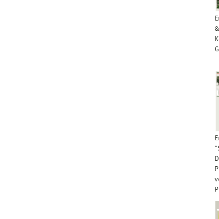
E
&
K
G
E
"
D
P
v
P