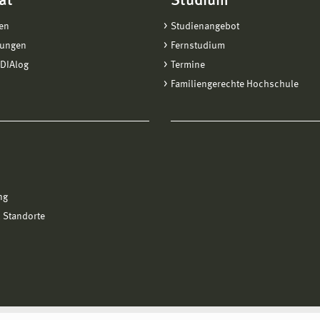
ät
Studium
en
Studienangebot
tungen
Fernstudium
DIAlog
Termine
Familiengerechte Hochschule
ng
 Standorte