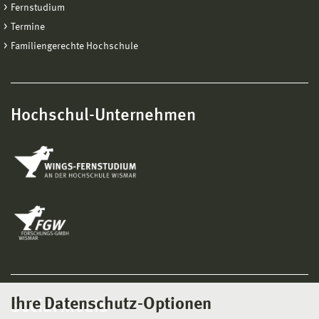
Fernstudium
Termine
Familiengerechte Hochschule
Hochschul-Unternehmen
Ihre Datenschutz-Optionen
Social Media