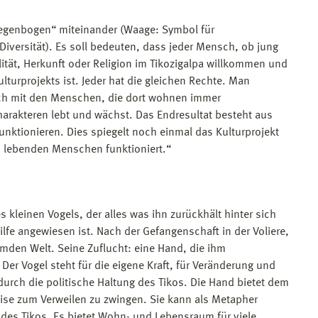
egenbogen“ miteinander (Waage: Symbol für
Diversität). Es soll bedeuten, dass jeder Mensch, ob jung
lität, Herkunft oder Religion im Tikozigalpa willkommen und
lturprojekts ist. Jeder hat die gleichen Rechte. Man
ich mit den Menschen, die dort wohnen immer
arakteren lebt und wächst. Das Endresultat besteht aus
unktionieren. Dies spiegelt noch einmal das Kulturprojekt
in lebenden Menschen funktioniert.“
s kleinen Vogels, der alles was ihn zurückhält hinter sich
ilfe angewiesen ist. Nach der Gefangenschaft in der Voliere,
fremden Welt. Seine Zuflucht: eine Hand, die ihm
Der Vogel steht für die eigene Kraft, für Veränderung und
adurch die politische Haltung des Tikos. Die Hand bietet dem
eise zum Verweilen zu zwingen. Sie kann als Metapher
des Tikos. Es bietet Wohn- und Lebensraum für viele