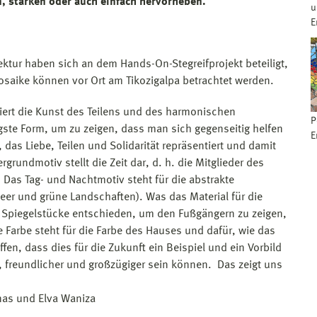
n, stärken oder auch einfach hervorheben.
u
E
ktur haben sich an dem Hands-On-Stegreifprojekt beteiligt,
 Mosaike können vor Ort am Tikozigalpa betrachtet werden.
siert die Kunst des Teilens und des harmonischen
P
ste Form, um zu zeigen, dass man sich gegenseitig helfen
E
, das Liebe, Teilen und Solidarität repräsentiert und damit
rundmotiv stellt die Zeit dar, d. h. die Mitglieder des
 Das Tag- und Nachtmotiv steht für die abstrakte
eer und grüne Landschaften). Was das Material für die
de Spiegelstücke entschieden, um den Fußgängern zu zeigen,
e Farbe steht für die Farbe des Hauses und dafür, wie das
ffen, dass dies für die Zukunft ein Beispiel und ein Vorbild
, freundlicher und großzügiger sein können. Das zeigt uns
nas und Elva Waniza