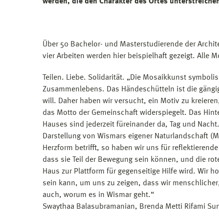
werden, die den Charakter des Ortes unterstreiche
Über 50 Bachelor- und Masterstudierende der Archite
vier Arbeiten werden hier beispielhaft gezeigt. Alle
Teilen. Liebe. Solidarität. „Die Mosaikkunst symboli
Zusammenlebens. Das Händeschütteln ist die gängig
will. Daher haben wir versucht, ein Motiv zu kreieren
das Motto der Gemeinschaft widerspiegelt. Das Hinterg
Hauses sind jederzeit füreinander da, Tag und Nacht.
Darstellung von Wismars eigener Naturlandschaft (M
Herzform betrifft, so haben wir uns für reﬂektieren
dass sie Teil der Bewegung sein können, und die rot
Haus zur Plattform für gegenseitige Hilfe wird. Wir ho
sein kann, um uns zu zeigen, dass wir menschlicher
auch, worum es in Wismar geht.“
Swaythaa Balasubramanian, Brenda Metti Rifami Su