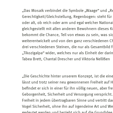
„Das Mosaik verbindet die Symbole „Waage“ und „R
Gerechtigkeit/Gleichstellung, Regenbogen: steht für 
oder alt, ob reich oder arm und egal welcher Nationa
gleichgestellt mit allen anderen Bewohnern dieses Ku
bekommt die Chance, Teil von etwas zu sein, was s
weiterentwickelt und von den ganz verschiedenen Ch
drei verschiedenen Steinen, die nur als Gesamtbild f
„Tikozigalpa“ wider, welches nur als Einheit der dar
Tabea Brett, Chantal Drescher und Viktoria Nellißen
„Die Geschichte hinter unserem Konzept, ist die eine
lässt und trotz seiner neu gewonnenen Freiheit auf H
befindet er sich in einer für ihn völlig neuen, aber 
Geborgenheit, Sicherheit und Versorgung verspricht. 
Freiheit in jedem übertragbaren Sinne und vertritt d
Vogel Sicherheit, ohne ihn auf irgendeine Art und W
gedeutet werden und bezieht sich auf die Grundidee 