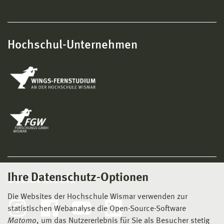
Hochschul-Unternehmen
Ihre Datenschutz-Optionen
Social Media
Die Websites der Hochschule Wismar verwenden zur
statistischen Webanalyse die Open-Source-Software
Matomo
, um das Nutzererlebnis für Sie als Besucher stetig