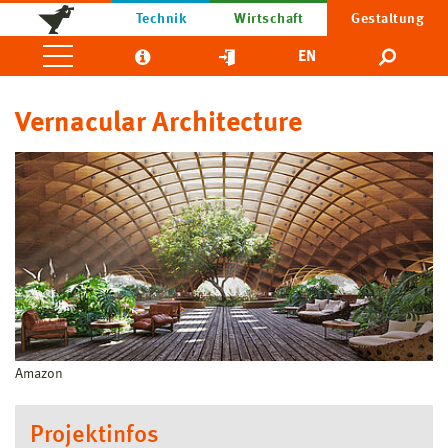
Technik
Wirtschaft
Gestaltung
EN
Vernacular Architecture
Amazon
Projektinfos