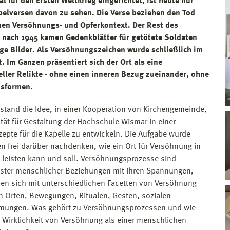
l für den Ersten Weltkrieg eingerichtet, ist heute nur
belversen davon zu sehen. Die Verse beziehen den Tod
chen Versöhnungs- und Opferkontext. Der Rest des
it nach 1945 kamen Gedenkblätter für getötete Soldaten
ge Bilder. Als Versöhnungszeichen wurde schließlich im
 Im Ganzen präsentiert sich der Ort als eine
ller Relikte - ohne einen inneren Bezug zueinander, ohne
nsformen.
stand die Idee, in einer Kooperation von Kirchengemeinde,
ltät für Gestaltung der Hochschule Wismar in einer
zepte für die Kapelle zu entwickeln. Die Aufgabe wurde
en frei darüber nachdenken, wie ein Ort für Versöhnung in
t leisten kann und soll. Versöhnungsprozesse sind
gister menschlicher Beziehungen mit ihren Spannungen,
ben sich mit unterschiedlichen Facetten von Versöhnung
n Orten, Bewegungen, Ritualen, Gesten, sozialen
ehmungen. Was gehört zu Versöhnungsprozessen und wie
e Wirklichkeit von Versöhnung als einer menschlichen