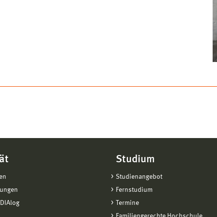
ät
Studium
en
Studienangebot
tungen
Fernstudium
DIAlog
Termine
Familiengerechte Hochschule