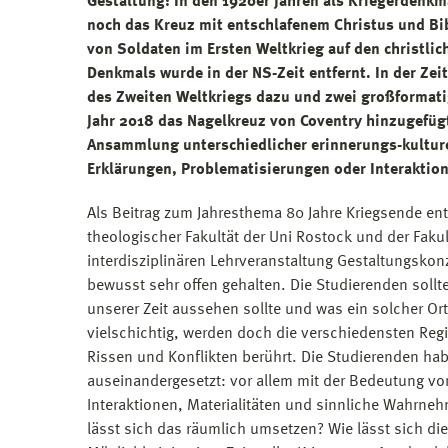
Gestaltung: In den 1920er Jahren als Kriegerdenkma
noch das Kreuz mit entschlafenem Christus und Bi
von Soldaten im Ersten Weltkrieg auf den christli
Denkmals wurde in der NS-Zeit entfernt. In der Ze
des Zweiten Weltkriegs dazu und zwei großformati
Jahr 2018 das Nagelkreuz von Coventry hinzugefügt.
Ansammlung unterschiedlicher erinnerungs-kulture
Erklärungen, Problematisierungen oder Interaktio
Als Beitrag zum Jahresthema 80 Jahre Kriegsende ent
theologischer Fakultät der Uni Rostock und der Faku
interdisziplinären Lehrveranstaltung Gestaltungskon
bewusst sehr offen gehalten. Die Studierenden sollt
unserer Zeit aussehen sollte und was ein solcher Or
vielschichtig, werden doch die verschiedensten Re
Rissen und Konflikten berührt. Die Studierenden ha
auseinandergesetzt: vor allem mit der Bedeutung vo
Interaktionen, Materialitäten und sinnliche Wahrn
lässt sich das räumlich umsetzen? Wie lässt sich di