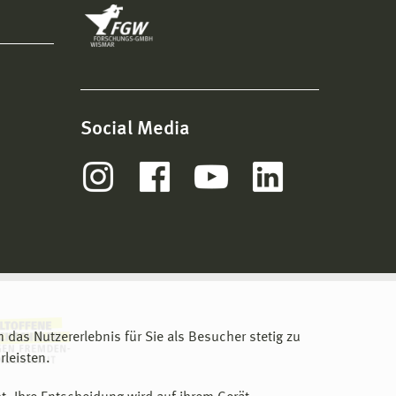
Social Media
m das Nutzererlebnis für Sie als Besucher stetig zu
leisten.