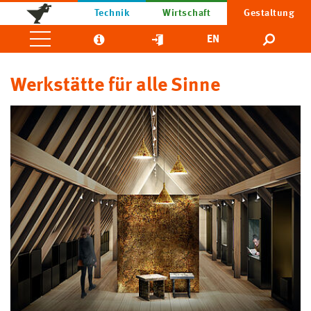
Technik
Wirtschaft
Gestaltung
EN
Werkstätte für alle Sinne