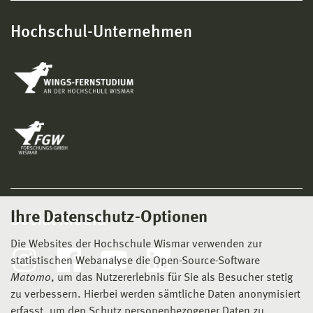
Hochschul-Unternehmen
Ihre Datenschutz-Optionen
Social Media
Die Websites der Hochschule Wismar verwenden zur
statistischen Webanalyse die Open-Source-Software
Matomo
, um das Nutzererlebnis für Sie als Besucher stetig
zu verbessern. Hierbei werden sämtliche Daten anonymisiert
erfasst, um den Schutz personenbezogener Daten zu