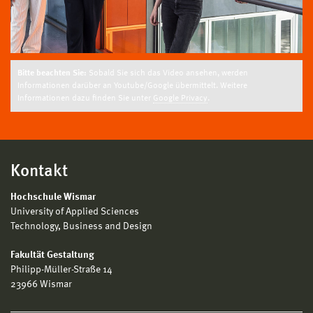
Bitte beachten Sie:
Sobald Sie sich das Video ansehen, werden
Informationen darüber an Youtube/Google übermittelt. Weitere
Informationen dazu finden Sie unter
Google Privacy
.
Kontakt
Hochschule Wismar
University of Applied Sciences
Technology, Business and Design
Fakultät Gestaltung
Philipp-Müller-Straße 14
23966 Wismar