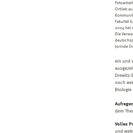
Fotoarbei
Ortlieb a
Kommunik
Fakultät 
2024 bei 
Die Verwa
deutschsp
Jorinde Or
ein und 
ausgezei
Drewitz-
noch wei
Biologie
Aufregen
dem Them
Volles P
und weit