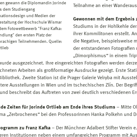
ten gewann die Diplomandin Jorinde
Teilnahme an einer Wanderaus
us dem Studiengang
ationsdesign und Medien der
Gewonnen mit dem Ergebnis z
Gestaltung der Hochschule Wismar
Studiums in der Hohlkehle der
dem Fotowettbewerb "Franz Kafka:
ihrer Kommilitonen erstellt. 
ndlung" den ersten Platz der
die Negative, beispielsweise m
rachigen Teilnehmenden. Quelle:
tlieb
der entstandenen Fotografien 
„Dimorphismus“ in einem Trip
wurde ausgezeichnet. Ihre eingereichten Fotografien werden derze
chneten Arbeiten als großformatige Ausdrucke gezeigt. Erste Stati
Bibliothek. Zweite Station ist die Prager Galerie Velryba mit Auss
tere Ausstellungen in Wien und im tschechischen Zlín. Der Begr
 und beschreibt das Auftreten von zwei deutlich verschiedenen 
de Zeiten für Jorinde Ortlieb am Ende ihres Studiums
– Mitte O
a „Zerbrochenes“ bei den Professorinnen Hanka Polkehn und Dr. 
rogramm zu Franz Kafka
– Der Münchner Adalbert Stifter Verein e
eren Institutionen neben einem umfangreichen Programm mit Aus