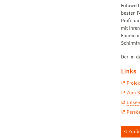
Fotowett
besten F
Profi- u
mit ihre
Einreich
Schirmfr
Der im d
Links
Proje
Zum S
Unser
Persö
Zurü