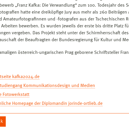
bewerb „Franz Kafka: Die Verwandlung“ zum 100. Todesjahr des Sch
otografien hatte eine dreiköpfige Jury aus mehr als 260 Beiträg
nd Amateurfotografinnen und -fotografen aus der Tschechischen 
n Arbeiten bewerben. Es wurden jeweils der erste bis dritte Platz
ungen vergeben. Das Projekt steht unter der Schirmherrschaft de
auschaft der Beauftragten der Bundesregierung für Kultur und Me
amaligen österreich-ungarischen Prag geborene Schriftsteller Franz
ktseite kafka2024.de
tudiengang Kommunikationsdesign und Medien
e Fotowerkstatt
nliche Homepage der Diplomandin jorinde-ortlieb.de
ck