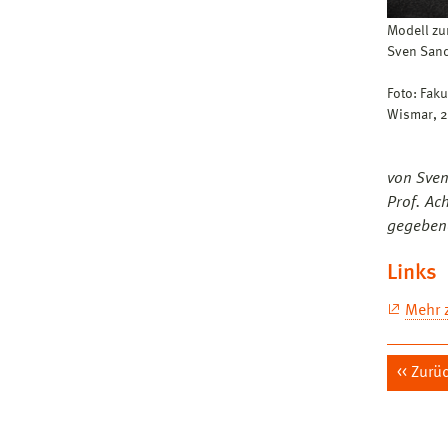
Modell zu
Sven Sand
Foto: Fak
Wismar, 
von Sven
Prof. Ac
gegebene
Links
Mehr 
Zurü