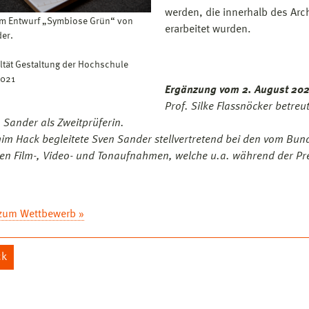
werden, die innerhalb des Ar
m Entwurf „Symbiose Grün“ von
erarbeitet wurden.
er.
ultät Gestaltung der Hochschule
2021
Ergänzung vom 2. August 202
Prof. Silke Flassnöcker betre
 Sander als Zweitprüferin.
him Hack begleitete Sven Sander stellvertretend bei den vom Bun
n Film-, Video- und Tonaufnahmen, welche u.a. während der Pre
zum Wettbewerb »
ck