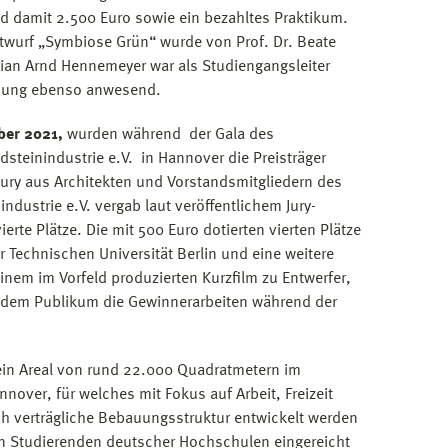
nd damit 2.500 Euro sowie ein bezahltes Praktikum.
twurf „Symbiose Grün“ wurde von Prof. Dr. Beate
orian Arnd Hennemeyer war als Studiengangsleiter
eihung ebenso anwesend.
ber 2021,
wurden während der Gala des
teinindustrie e.V. in Hannover die Preisträger
Jury aus Architekten und Vorstandsmitgliedern des
dustrie e.V. vergab laut veröffentlichem Jury-
ierte Plätze. Die mit 500 Euro dotierten vierten Plätze
 Technischen Universität Berlin und eine weitere
inem im Vorfeld produzierten Kurzfilm zu Entwerfer,
 dem Publikum die Gewinnerarbeiten während der
ein Areal von rund 22.000 Quadratmetern im
nnover, für welches mit Fokus auf Arbeit, Freizeit
h verträgliche Bebauungsstruktur entwickelt werden
on Studierenden deutscher Hochschulen eingereicht