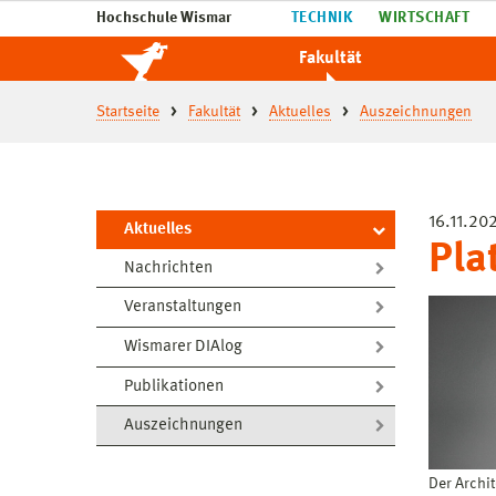
Hochschule Wismar
TECHNIK
WIRTSCHAFT
Fakultät
Startseite
Fakultät
Aktuelles
Auszeichnungen
16.11.20
Aktuelles
Pla
Nachrichten
Veranstaltungen
Wismarer DIAlog
Publikationen
Auszeichnungen
Der Archi