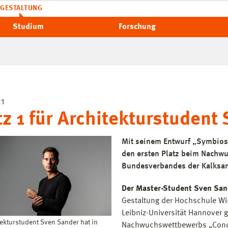
GESTALTUNG
Studium
Forschung
21
tz 1 für Architekturstudent
Mit seinem Entwurf „Symbios
den ersten Platz beim Nachw
Bundesverbandes der Kalksand
Der Master-Student Sven San
Gestaltung der Hochschule Wis
Leibniz-Universität Hannover 
tekturstudent Sven Sander hat in
Nachwuchswettbewerbs „Conc