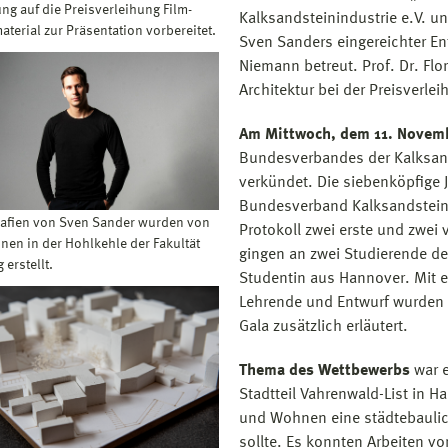
ng auf die Preisverleihung Film-
Kalksandsteinindustrie e.V. u
terial zur Präsentation vorbereitet.
Sven Sanders eingereichter En
Niemann betreut. Prof. Dr. Fl
Architektur bei der Preisverl
Am Mittwoch, dem 11. Novem
Bundesverbandes der Kalksands
verkündet. Die siebenköpfige 
Bundesverband Kalksandsteinin
rafien von Sven Sander wurden von
Protokoll zwei erste und zwei v
nen in der Hohlkehle der Fakultät
gingen an zwei Studierende der
 erstellt.
Studentin aus Hannover. Mit e
Lehrende und Entwurf wurden
Gala zusätzlich erläutert.
Thema des Wettbewerbs
war 
Stadtteil Vahrenwald-List in Ha
und Wohnen eine städtebaulic
sollte. Es konnten Arbeiten v