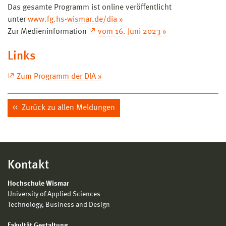
Das gesamte Programm ist online veröffentlicht
unter
www.fg.hs-wismar.de/dia »
Zur Medieninformation
vom 16. Juni 2023 »
Links
Zum Programm der DIA »
Zurück zu allen Meldungen
Kontakt
Hochschule Wismar
University of Applied Sciences
Technology, Business and Design
Fakultät Gestaltung