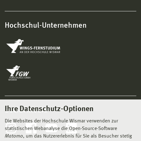
Hochschul-Unternehmen
Ihre Datenschutz-Optionen
Social Media
Die Websites der Hochschule Wismar verwenden zur
statistischen Webanalyse die Open-Source-Software
Matomo
, um das Nutzererlebnis für Sie als Besucher stetig