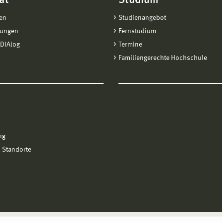
ät
Studium
en
Studienangebot
tungen
Fernstudium
DIAlog
Termine
Familiengerechte Hochschule
ng
 Standorte