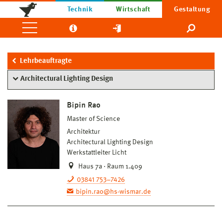
Technik
Wirtschaft
Gestaltung
Lehrbeauftragte
Architectural Lighting Design
Bipin Rao
Master of Science
Architektur
Architectural Lighting Design
Werkstattleiter Licht
Haus 7a · Raum 1.409
03841 753–7426
bipin.rao@hs-wismar.de