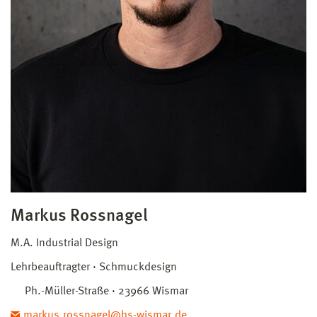
Markus Rossnagel
M.A. Industrial Design
Lehrbeauftragter
Schmuckdesign
Ph.-Müller-Straße · 23966 Wismar
markus.rossnagel@hs-wismar.de