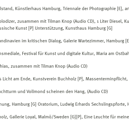
llstand, Künstlerhaus Hamburg, Triennale der Photographie [E], ar
lodizer, zusammen mit Tilman Knop (Audio CD), 1 Liter Diesel, K
ssische Kunst [P] Unterstützung, Kunsthaus Hamburg [G]
ndinavien im kritischen Dialog, Galerie Wartezimmer, Hamburg [E
nsmediale, Festival für Kunst und digitale Kultur, Maria am Ostbah
hias, zusammen mit Tilman Knop (Audio CD)
 Licht am Ende, Kunstverein Buchholz [P], Massenterminpflicht,
chtturm und Vollmond scheinen den Hang, (Audio CD)
nung, Hamburg [G] Oratorium, Ludwig Erhards Sechslingspforte, 
holz, Gallerie Loyal, Malmö/Sweden [G][P], Eine Leuchte für mei