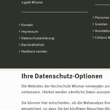
23966 Wismar
Personen
Gremien
Kontakt
Ausstattu
Impressum
Campus &
Datenschutzerklärung
Barrierefreiheit
Feedback senden
Ihre Datenschutz-Optionen
Die Websites der Hochschule Wismar verwenden zur
verbessern. Hierbei werden sämtliche Daten anonymi
Sie können hier entscheiden, ob die Webanalyse Ihre
gespeichert, so dass Sie bei künftigen Besuchen dies