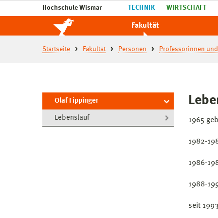
Hochschule Wismar
TECHNIK
WIRTSCHAFT
Fakultät
Startseite
Fakultät
Personen
Professorinnen und
Lebe
Olaf Fippinger
Lebenslauf
1965 geb
1982-198
1986-198
1988-199
seit 199