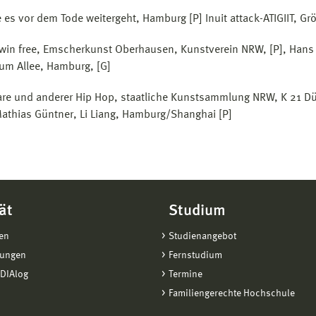
 es vor dem Tode weitergeht, Hamburg [P] Inuit attack-ATIGIIT, Gr
win free, Emscherkunst Oberhausen, Kunstverein NRW, [P], Hans 
m Allee, Hamburg, [G]
re und anderer Hip Hop, staatliche Kunstsammlung NRW, K 21 Düsse
Mathias Güntner, Li Liang, Hamburg/Shanghai [P]
ät
Studium
en
Studienangebot
tungen
Fernstudium
DIAlog
Termine
Familiengerechte Hochschule