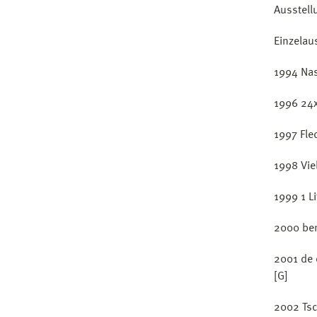
Ausstell
Einzelau
1994 Nas
1996 24
1997 Fle
1998 Vie
1999 1 L
2000 ber
2001 de 
[G]
2002 Tsc