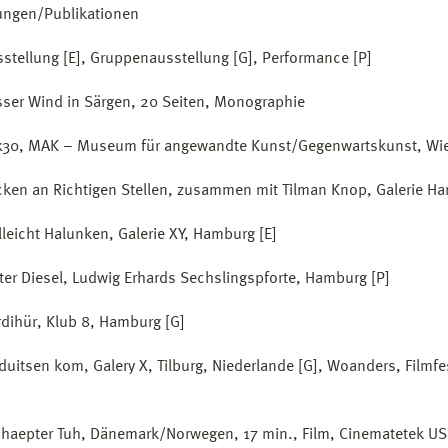
ungen/Publikationen
sstellung [E], Gruppenausstellung [G], Performance [P]
ser Wind in Särgen, 20 Seiten, Monographie
x30, MAK – Museum für angewandte Kunst/Gegenwartskunst, Wie
cken an Richtigen Stellen, zusammen mit Tilman Knop, Galerie H
lleicht Halunken, Galerie XY, Hamburg [E]
iter Diesel, Ludwig Erhards Sechslingspforte, Hamburg [P]
dihür, Klub 8, Hamburg [G]
duitsen kom, Galery X, Tilburg, Niederlande [G], Woanders, Filmfe
haepter Tuh, Dänemark/Norwegen, 17 min., Film, Cinematetek US