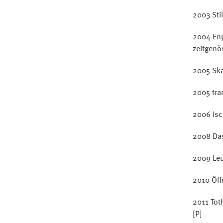
2003 Sti
2004 Enp
zeitgenö
2005 Ska
2005 tra
2006 Isc
2008 Das
2009 Leu
2010 Öff
2011 Tot
[P]