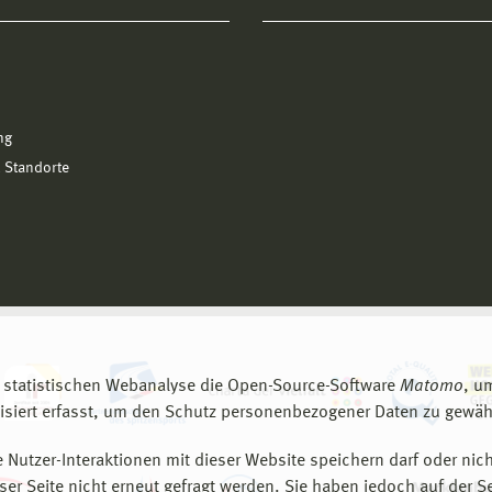
ng
 Standorte
 statistischen Webanalyse die Open-Source-Software
Matomo
, u
siert erfasst, um den Schutz personenbezogener Daten zu gewähr
 Nutzer-Interaktionen mit dieser Website speichern darf oder nich
er Seite nicht erneut gefragt werden. Sie haben jedoch auf der S