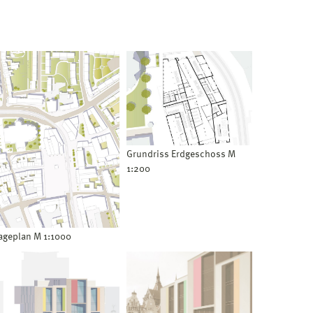
Grundriss Erdgeschoss M
1:200
ageplan M 1:1000