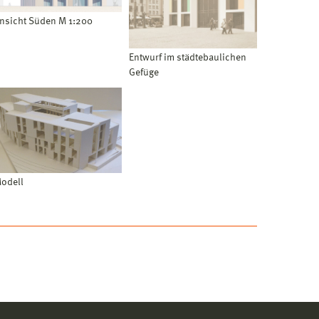
nsicht Süden M 1:200
Entwurf im städtebaulichen
Gefüge
odell