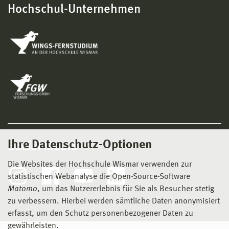
Hochschul-Unternehmen
Ihre Datenschutz-Optionen
Social Media
Die Websites der Hochschule Wismar verwenden zur
statistischen Webanalyse die Open-Source-Software
Matomo
, um das Nutzererlebnis für Sie als Besucher stetig
zu verbessern. Hierbei werden sämtliche Daten anonymisiert
erfasst, um den Schutz personenbezogener Daten zu
gewährleisten.