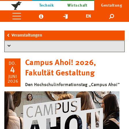
Technik
Wirtschaft
Gestaltung
EN
Veranstaltungen
Campus Ahoi! 2026,
DO.
4
Fakultät Gestaltung
JUNI
2026
Den Hochschulinformationstag „Campus Ahoi”