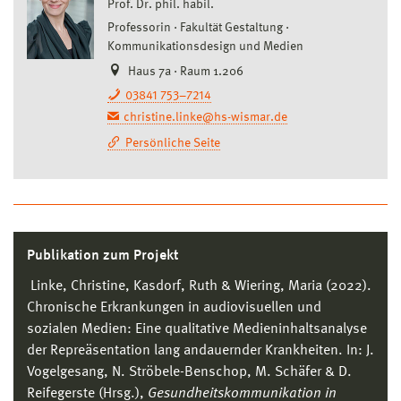
Prof. Dr. phil. habil.
Professorin
Fakultät Gestaltung
Kommunikationsdesign und Medien
Haus 7a · Raum 1.206
03841 753–7214
christine.linke@hs-wismar.de
Persönliche Seite
Publikation zum Projekt
Linke, Christine, Kasdorf, Ruth & Wiering, Maria (2022).
Chronische Erkrankungen in audiovisuellen und
sozialen Medien: Eine qualitative Medieninhaltsanalyse
der Repreäsentation lang andauernder Krankheiten. In: J.
Vogelgesang, N. Ströbele-Benschop, M. Schäfer & D.
Reifegerste (Hrsg.),
Gesundheitskommunikation in