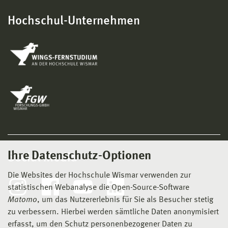
Hochschul-Unternehmen
Ihre Datenschutz-Optionen
Social Media
Die Websites der Hochschule Wismar verwenden zur
statistischen Webanalyse die Open-Source-Software
Matomo
, um das Nutzererlebnis für Sie als Besucher stetig
zu verbessern. Hierbei werden sämtliche Daten anonymisiert
erfasst, um den Schutz personenbezogener Daten zu