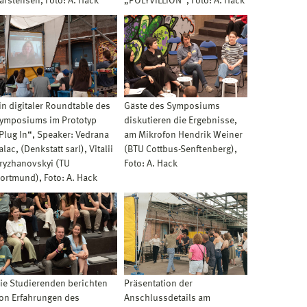
arstensen, Foto: A. Hack
„POLYVILLION“, Foto: A. Hack
in digitaler Roundtable des
Gäste des Symposiums
ymposiums im Prototyp
diskutieren die Ergebnisse,
Plug In“, Speaker: Vedrana
am Mikrofon Hendrik Weiner
alac, (Denkstatt sarl), Vitalii
(BTU Cottbus-Senftenberg),
ryzhanovskyi (TU
Foto: A. Hack
ortmund), Foto: A. Hack
ie Studierenden berichten
Präsentation der
on Erfahrungen des
Anschlussdetails am