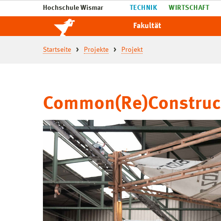
Hochschule Wismar
TECHNIK
WIRTSCHAFT
Fakultät
Startseite
Projekte
Projekt
Common(Re)Construc