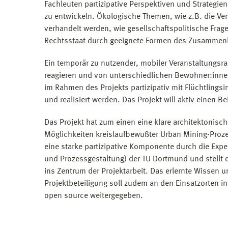
Fachleuten partizipative Perspektiven und Strateg
zu entwickeln. Ökologische Themen, wie z.B. die V
verhandelt werden, wie gesellschaftspolitische Fra
Rechtsstaat durch geeignete Formen des Zusammen
Ein temporär zu nutzender, mobiler Veranstaltungsrau
reagieren und von unterschiedlichen Bewohner:innen
im Rahmen des Projekts partizipativ mit Flüchtlingsi
und realisiert werden. Das Projekt will aktiv einen Bei
Das Projekt hat zum einen eine klare architektonisc
Möglichkeiten kreislaufbewußter Urban Mining-Proze
eine starke partizipative Komponente durch die Expe
und Prozessgestaltung) der TU Dortmund und stellt d
ins Zentrum der Projektarbeit. Das erlernte Wissen 
Projektbeteiligung soll zudem an den Einsatzorten i
open source weitergegeben.