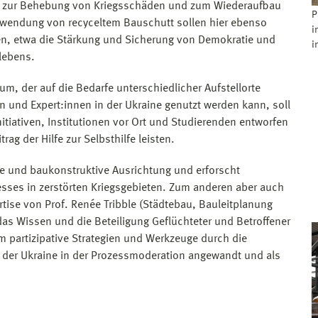
ien zur Behebung von Kriegsschäden und zum Wiederaufbau
P
erwendung von recyceltem Bauschutt sollen hier ebenso
i
gen, etwa die Stärkung und Sicherung von Demokratie und
i
lebens.
m, der auf die Bedarfe unterschiedlicher Aufstellorte
 und Expert:innen in der Ukraine genutzt werden kann, soll
nitiativen, Institutionen vor Ort und Studierenden entworfen
trag der Hilfe zur Selbsthilfe leisten.
he und baukonstruktive Ausrichtung und erforscht
sses in zerstörten Kriegsgebieten. Zum anderen aber auch
rtise von Prof. Renée Tribble (Städtebau, Bauleitplanung
as Wissen und die Beteiligung Geflüchteter und Betroffener
um partizipative Strategien und Werkzeuge durch die
n der Ukraine in der Prozessmoderation angewandt und als