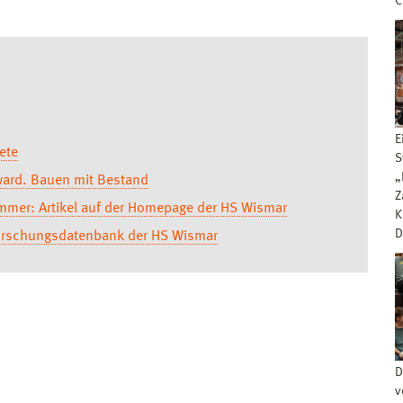
C
E
ete
S
„
ward. Bauen mit Bestand
Z
mer: Artikel auf der Homepage der HS Wismar
K
D
Forschungsdatenbank der HS Wismar
D
v