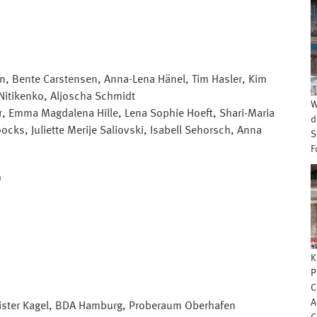
rn, Bente Carstensen, Anna-Lena Hänel, Tim Hasler, Kim
Nitikenko, Aljoscha Schmidt
W
r, Emma Magdalena Hille, Lena Sophie Hoeft, Shari-Maria
d
ks, Juliette Merije Saliovski, Isabell Sehorsch, Anna
S
F
)
K
P
C
A
eister Kagel, BDA Hamburg, Proberaum Oberhafen