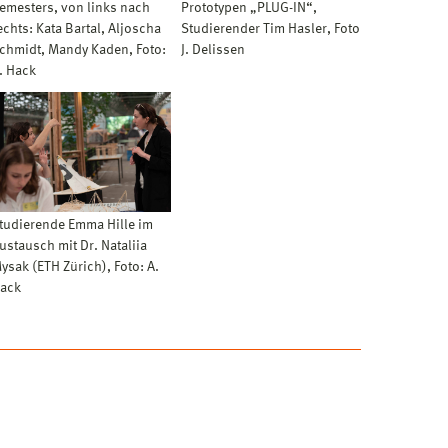
emesters, von links nach
Prototypen „PLUG-IN“,
echts: Kata Bartal, Aljoscha
Studierender Tim Hasler, Foto
chmidt, Mandy Kaden, Foto:
J. Delissen
. Hack
tudierende Emma Hille im
ustausch mit Dr. Nataliia
ysak (ETH Zürich), Foto: A.
ack