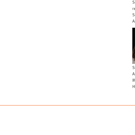
S
r
S
A
S
A
M
H