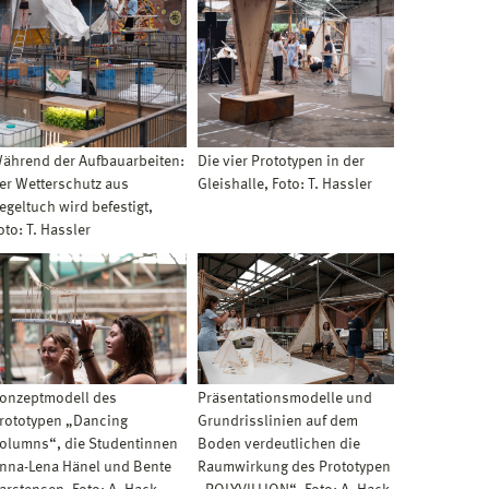
ährend der Aufbauarbeiten:
Die vier Prototypen in der
er Wetterschutz aus
Gleishalle, Foto: T. Hassler
egeltuch wird befestigt,
oto: T. Hassler
onzeptmodell des
Präsentationsmodelle und
rototypen „Dancing
Grundrisslinien auf dem
olumns“, die Studentinnen
Boden verdeutlichen die
nna-Lena Hänel und Bente
Raumwirkung des Prototypen