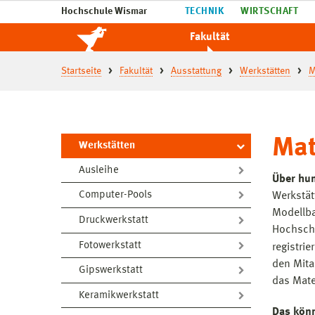
Hochschule Wismar
TECHNIK
WIRTSCHAFT
Fakultät
Startseite
Fakultät
Ausstattung
Werkstätten
M
Mat
Werkstätten
Ausleihe
Über hun
Computer-Pools
Werkstät
Modellba
Druckwerkstatt
Hochschu
Fotowerkstatt
registri
den Mita
Gipswerkstatt
das Mate
Keramikwerkstatt
Das könn