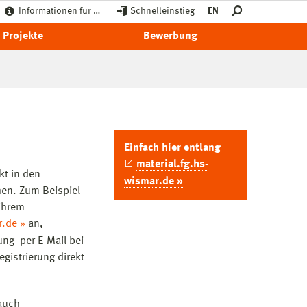
Informationen für …
Schnelleinstieg
EN
Projekte
Bewerbung
Einfach hier entlang
material.fg.hs-
kt in den
wismar.de »
hen. Zum Beispiel
 ihrem
r.de »
an,
ung per E-Mail bei
gistrierung direkt
auch