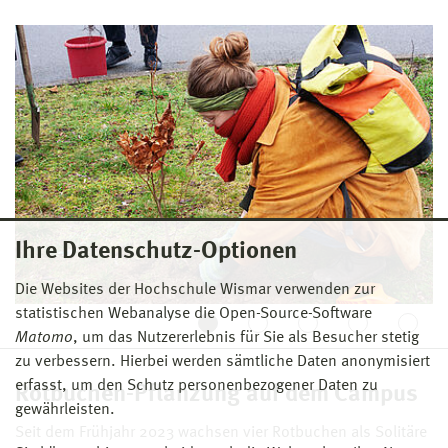
Ihre Datenschutz-Optionen
Die Websites der Hochschule Wismar verwenden zur
statistischen Webanalyse die Open-Source-Software
Matomo
, um das Nutzererlebnis für Sie als Besucher stetig
zu verbessern. Hierbei werden sämtliche Daten anonymisiert
erfasst, um den Schutz personenbezogener Daten zu
Rotbuchen-Pflanzung auf dem Campus
gewährleisten.
Seit dem Frühjahr 2023 wachsen vier Rotbuchen als Solitäre