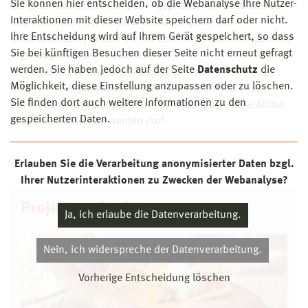
Sie können hier entscheiden, ob die Webanalyse Ihre Nutzer-
auf dem Hochschul-Campus – gepflanzt von Studierenden
Interaktionen mit dieser Website speichern darf oder nicht.
und Lehrenden der Fakultät Gestaltung. Mit der
Ihre Entscheidung wird auf ihrem Gerät gespeichert, so dass
Neuanpflanzung setzen sie ein Zeichen für den Klimaschutz
Sie bei künftigen Besuchen dieser Seite nicht erneut gefragt
– genaugenommen vier Zeichen.
werden. Sie haben jedoch auf der Seite
Datenschutz
die
Im August 2019 pflanzten Absolventen des
Möglichkeit, diese Einstellung anzupassen oder zu löschen.
Masterstudiengangs Architektur zum Abschluss ihres
Sie finden dort auch weitere Informationen zu den
Studiums einen Apfelbaum auf dem Campus – eine Aktion
gespeicherten Daten.
die gerne wiederholt werden darf.
Erlauben Sie die Verarbeitung anonymisierter Daten bzgl.
Ihrer Nutzerinteraktionen zu Zwecken der Webanalyse?
Projekte... for future...
Ja, ich erlaube die Datenverarbeitung.
Nein, ich widerspreche der Datenverarbeitung.
Vorherige Entscheidung löschen