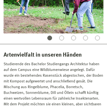
Lehre zu entwickeln, sondern auch darüber
nachzudenken, wie der Lehr- und
Forschungsbetrieb selbst nachhaltiger gestaltet
werden kann. Wir möchten dazu ermutigen, sich
mit Fragen der Ressourcennutzung, des
Energieverbrauchs, der Abfallvermeidung und
anderen Nachhaltigkeitsaspekten
auseinanderzusetzen. Indem wir gemeinsam Ideen
entwickeln und Lösungen diskutieren, möchten wir
Artenvielfalt in unseren Händen
einen positiven Einfluss auf unsere Fakultät und die
Gesellschaft im Allgemeinen ausüben. Unsere
Studierende des Bachelor Studiengangs Architektur haben
Gruppe ist offen für alle Menschen der Fakultät, die
auf dem Campus eine Wildblumenwiese angelegt. Dafür
sich für das Thema der Nachhaltigkeit interessieren,
wurde ein bestehendes Rasenstück abgestochen, der Boden
Jede und Jeder ist herzlich willkommen und
mit Kompost aufgewertet und anschließend gesät. Die
eingeladen sich der Gruppe anzuschließen.
Mischung aus Ringelblume, Phacelia, Borretsch,
Buchweizen, Sonnenblume, Dill und Öllein schafft künftig
einen wertvollen Lebensraum für zahlreiche Insektenarten.
Mit dem Projekt möchten sie einen kleinen, aber sichtbaren