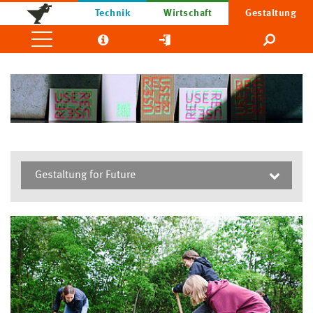
Technik
Wirtschaft
Gestaltung
Gestaltung for Future
Gestaltung for Future
Im täglichen Leben, im Studium, in der Lehre und in
der Forschung regt die Gruppe „Gestaltung for
Future“ zur Auseinandersetzung mit Nachhaltigkeit
an. Dabei geht es nicht nur darum, gemeinsam
Impulse und Ideen für nachhaltige Ansätze in der